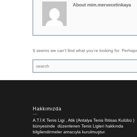
About mim.mervecetinkaya
It seems we can’t find what you’re looking for. Perhap
Hakkımızda
A.T.İ.K Tenis Ligi , Atik (Antalya Tenis İhtisas Kulübü )
bünyesinde düzenlenen Tenis Ligleri hakkında
bilgilendirmeler amacıyla kurulmuştur.