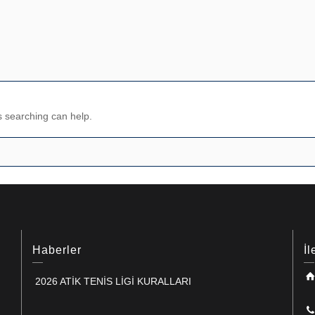
s searching can help.
Haberler
İl
2026 ATİK TENİS LİGİ KURALLARI