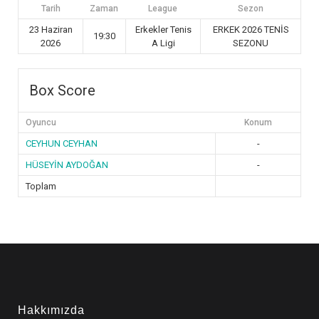
Tarih
Zaman
League
Sezon
23 Haziran
Erkekler Tenis
ERKEK 2026 TENİS
19:30
2026
A Ligi
SEZONU
Box Score
Oyuncu
Konum
CEYHUN CEYHAN
-
HÜSEYİN AYDOĞAN
-
Toplam
Hakkımızda