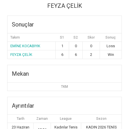
FEYZA ÇELİK
Sonuçlar
Takım
S1
S2
Skor
Sonuç
EMİNE KOCABIYIK
1
0
0
Loss
FEYZA ÇELİK
6
6
2
Win
Mekan
TKM
Ayrıntılar
Tarih
Zaman
League
Sezon
23 Haziran
Kadınlar Tenis
KADIN 2026 TENİS