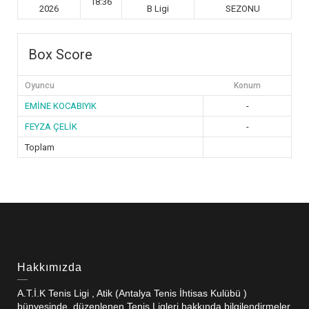
18:36
2026
B Ligi
SEZONU
Box Score
Oyuncu
Konum
EMİNE KOCABIYIK
-
FEYZA ÇELİK
-
Toplam
Hakkımızda
A.T.İ.K Tenis Ligi , Atik (Antalya Tenis İhtisas Kulübü )
bünyesinde düzenlenen Tenis Ligleri hakkında bilgilendirmeler