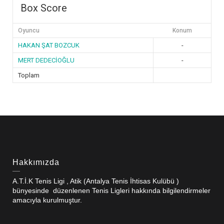
Box Score
Oyuncu
Konum
HAKAN ŞAT BOZCUK
-
MERT DEDECİOĞLU
-
Toplam
Hakkımızda
A.T.İ.K Tenis Ligi , Atik (Antalya Tenis İhtisas Kulübü )
bünyesinde düzenlenen Tenis Ligleri hakkında bilgilendirmeler
amacıyla kurulmuştur.