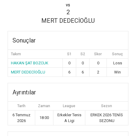
vs
2
MERT DEDECİOĞLU
Sonuçlar
Takım
S1
S2
Skor
Sonuç
HAKAN ŞAT BOZCUK
0
0
0
Loss
MERT DEDECİOĞLU
6
6
2
Win
Ayrıntılar
Tarih
Zaman
League
Sezon
6 Temmuz
Erkekler Tenis
ERKEK 2026 TENİS
18:00
2026
A Ligi
SEZONU