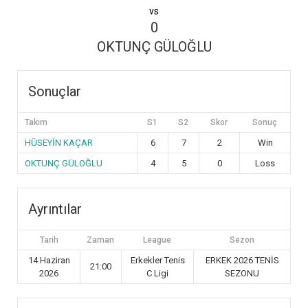
vs
0
OKTUNÇ GÜLOĞLU
Sonuçlar
Takım
S1
S2
Skor
Sonuç
HÜSEYİN KAÇAR
6
7
2
Win
OKTUNÇ GÜLOĞLU
4
5
0
Loss
Ayrıntılar
Tarih
Zaman
League
Sezon
14 Haziran
Erkekler Tenis
ERKEK 2026 TENİS
21:00
2026
C Ligi
SEZONU