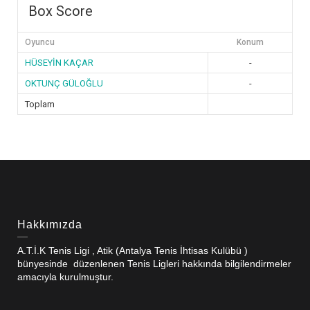
Box Score
Oyuncu
Konum
HÜSEYİN KAÇAR
-
OKTUNÇ GÜLOĞLU
-
Toplam
Hakkımızda
A.T.İ.K Tenis Ligi , Atik (Antalya Tenis İhtisas Kulübü )
bünyesinde düzenlenen Tenis Ligleri hakkında bilgilendirmeler
amacıyla kurulmuştur.