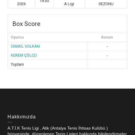
19:30
2026
A Ligi
SEZONU
Box Score
Oyuncu
Konum
İSMAİL VOLKAN
-
KEREM ÇÖLCÜ
-
Toplam
Hakkımızda
A.T.İ.K Tenis Ligi , Atik (Antalya Tenis İhtisas Kulübü )
bünyesinde düzenlenen Tenis Ligleri hakkında bilgilendirmeler