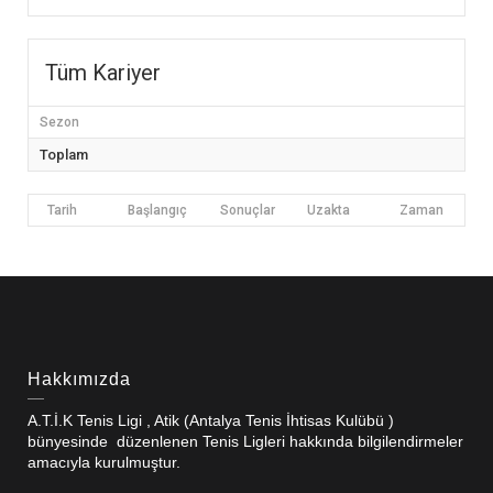
Tüm Kariyer
Sezon
Toplam
Tarih
Başlangıç
Sonuçlar
Uzakta
Zaman
Hakkımızda
A.T.İ.K Tenis Ligi , Atik (Antalya Tenis İhtisas Kulübü )
bünyesinde düzenlenen Tenis Ligleri hakkında bilgilendirmeler
amacıyla kurulmuştur.