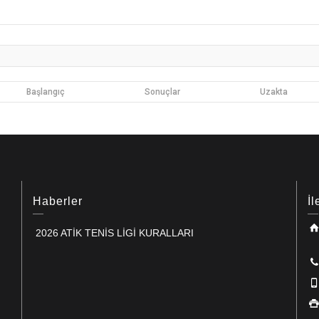
Başlangıç
Sonuçlar
Uzakta
Haberler
İl
2026 ATİK TENİS LİGİ KURALLARI