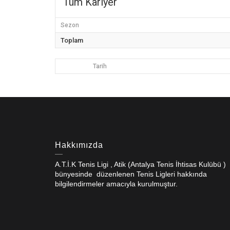
Tüm Kariyer
Sezon
Toplam
Tarih
Hakkımızda
A.T.İ.K Tenis Ligi , Atik (Antalya Tenis İhtisas Kulübü )
bünyesinde düzenlenen Tenis Ligleri hakkında
bilgilendirmeler amacıyla kurulmuştur.