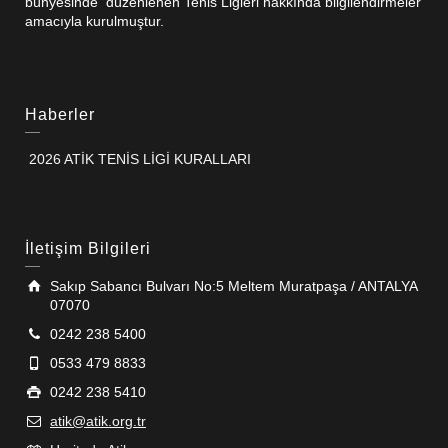
bünyesinde düzenlenen Tenis Ligleri hakkında bilgilendirmeler
amacıyla kurulmuştur.
Haberler
2026 ATİK TENİS LİGİ KURALLARI
İletişim Bilgileri
Sakıp Sabancı Bulvarı No:5 Meltem Muratpaşa / ANTALYA
07070
0242 238 5400
0533 479 8833
0242 238 5410
atik@atik.org.tr