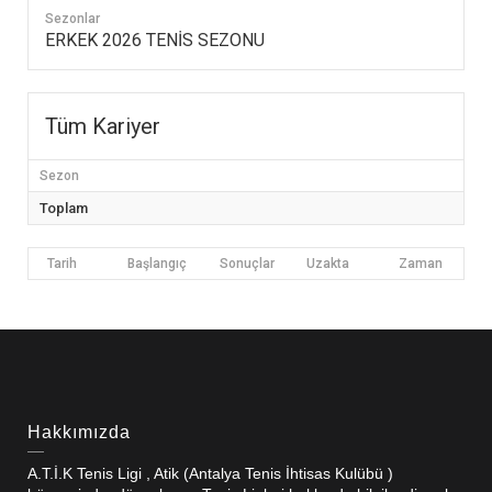
Sezonlar
ERKEK 2026 TENİS SEZONU
Tüm Kariyer
Sezon
Toplam
Tarih
Başlangıç
Sonuçlar
Uzakta
Zaman
Hakkımızda
A.T.İ.K Tenis Ligi , Atik (Antalya Tenis İhtisas Kulübü )