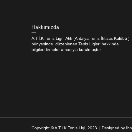
Hakkımızda
A.T.İ.K Tenis Ligi , Atik (Antalya Tenis İhtisas Kulübü )
bünyesinde düzenlenen Tenis Ligleri hakkında
bilgilendirmeler amacıyla kurulmuştur.
Copyright © A.T.İ.K Tenis Ligi, 2023. | Designed by 