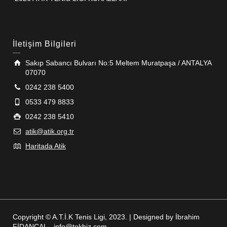
İletişim Bilgileri
Sakıp Sabancı Bulvarı No:5 Meltem Muratpaşa / ANTALYA
07070
0242 238 5400
0533 479 8833
0242 238 5410
atik@atik.org.tr
Haritada Atik
Copyright © A.T.İ.K Tenis Ligi, 2023. | Designed by İbrahim
FİDANCAL - info@tekhiz.com