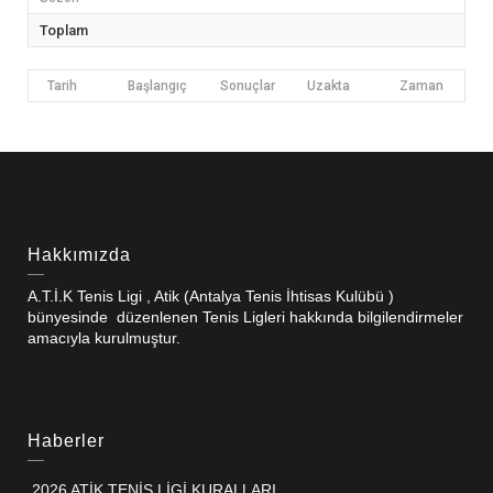
Toplam
Tarih
Başlangıç
Sonuçlar
Uzakta
Zaman
Hakkımızda
A.T.İ.K Tenis Ligi , Atik (Antalya Tenis İhtisas Kulübü )
bünyesinde düzenlenen Tenis Ligleri hakkında bilgilendirmeler
amacıyla kurulmuştur.
Haberler
2026 ATİK TENİS LİGİ KURALLARI