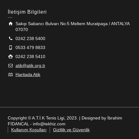
İletişim Bilgileri
Sakıp Sabancı Bulvarı No:5 Meltem Muratpaşa / ANTALYA
07070
0242 238 5400
0533 479 8833
0242 238 5410
atik@atik.org.tr
Haritada Atik
Copyright © A.T.İ.K Tenis Ligi, 2023. | Designed by İbrahim
FİDANCAL - info@tekhiz.com
Kullanım Koşulları
Gizlilik ve Güvenlik