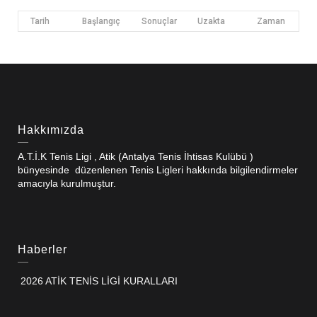
Tarih
Başlangıç
Sonuçlar
Uzakta
Zaman
Hakkımızda
A.T.İ.K Tenis Ligi , Atik (Antalya Tenis İhtisas Kulübü )
bünyesinde düzenlenen Tenis Ligleri hakkında bilgilendirmeler
amacıyla kurulmuştur.
Haberler
2026 ATİK TENİS LİGİ KURALLARI