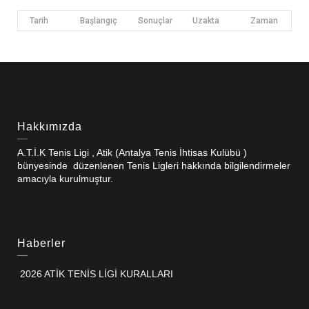
Tarih
Başlangıç
Sonuçlar
Uzakta
Zaman
Hakkımızda
A.T.İ.K Tenis Ligi , Atik (Antalya Tenis İhtisas Kulübü )
bünyesinde düzenlenen Tenis Ligleri hakkında bilgilendirmeler
amacıyla kurulmuştur.
Haberler
2026 ATİK TENİS LİGİ KURALLARI