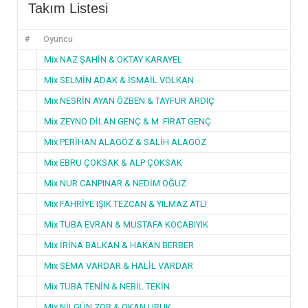
Takım Listesi
#
Oyuncu
Mix NAZ ŞAHİN & OKTAY KARAYEL
Mix SELMİN ADAK & İSMAİL VOLKAN
Mix NESRİN AYAN ÖZBEN & TAYFUR ARDIÇ
Mix ZEYNO DİLAN GENÇ & M. FIRAT GENÇ
Mix PERİHAN ALAGÖZ & SALİH ALAGÖZ
Mix EBRU ÇOKSAK & ALP ÇOKSAK
Mix NUR CANPINAR & NEDİM OĞUZ
Mix FAHRİYE IŞIK TEZCAN & YILMAZ ATLI
Mix TUBA EVRAN & MUSTAFA KOCABIYIK
Mix İRİNA BALKAN & HAKAN BERBER
Mix SEMA VARDAR & HALİL VARDAR
Mix TUBA TENİN & NEBİL TEKİN
Mix NİLGÜN ZOR & OKAN URUK