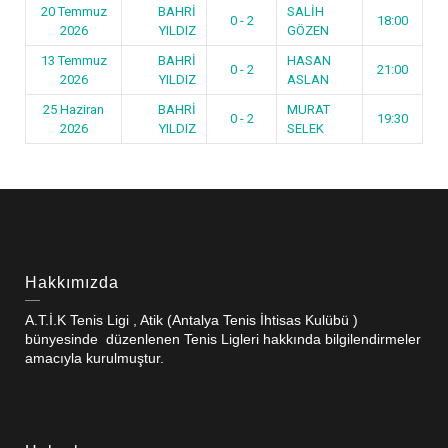
20 Temmuz
BAHRİ
SALİH
0 - 2
18:00
2026
YILDIZ
GÖZEN
13 Temmuz
BAHRİ
HASAN
0 - 2
21:00
2026
YILDIZ
ASLAN
25 Haziran
BAHRİ
MURAT
0 - 2
19:30
2026
YILDIZ
SELEK
Hakkımızda
A.T.İ.K Tenis Ligi , Atik (Antalya Tenis İhtisas Kulübü )
bünyesinde düzenlenen Tenis Ligleri hakkında bilgilendirmeler
amacıyla kurulmuştur.