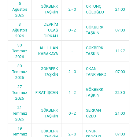
5
GÖKBERK
OKTUNÇ
Ağustos
2 - 0
21:00
TAŞKİN
GÜLOĞLU
2026
3
DEVRİM
GÖKBERK
Ağustos
ULAŞ
0 - 2
07:00
TAŞKİN
2026
DIRKALI
30
ALİ İLHAN
GÖKBERK
Temmuz
-
11:27
KARAKAYA
TAŞKİN
2026
30
GÖKBERK
OKAN
Temmuz
2 - 0
07:00
TAŞKİN
TANRIVERDİ
2026
27
GÖKBERK
Temmuz
FIRAT İŞCAN
1 - 2
22:30
TAŞKİN
2026
21
GÖKBERK
SERKAN
Temmuz
0 - 2
21:00
TAŞKİN
ÖZLÜ
2026
19
GÖKBERK
ONUR
Temmuz
2 - 0
07:00
TAŞKİN
EROĞUZ