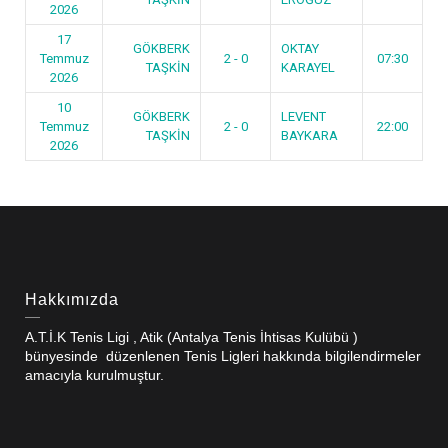
2026
17
GÖKBERK
OKTAY
Temmuz
2 - 0
07:30
TAŞKİN
KARAYEL
2026
10
GÖKBERK
LEVENT
Temmuz
2 - 0
22:00
TAŞKİN
BAYKARA
2026
Hakkımızda
A.T.İ.K Tenis Ligi , Atik (Antalya Tenis İhtisas Kulübü )
bünyesinde düzenlenen Tenis Ligleri hakkında bilgilendirmeler
amacıyla kurulmuştur.