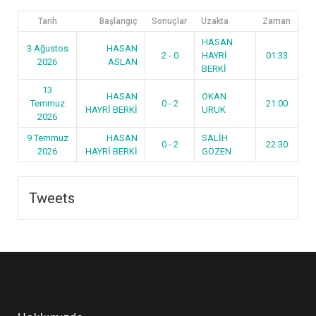
Tarih
Başlangıç
Sonuçlar
Uzakta
Zaman
HASAN
3 Ağustos
HASAN
2 - 0
HAYRİ
01:33
2026
ASLAN
BERKİ
13
HASAN
OKAN
Temmuz
0 - 2
21:00
HAYRİ BERKİ
URUK
2026
9 Temmuz
HASAN
SALİH
0 - 2
22:30
2026
HAYRİ BERKİ
GÖZEN
Tweets