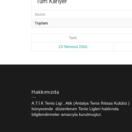
Tüm Kariyer
Sezon
Toplam
Tarih
25 Temmuz 2026
Hakkımızda
A.T.İ.K Tenis Ligi , Atik (Antalya Tenis İhtisas Kulübü )
bünyesinde düzenlenen Tenis Ligleri hakkında
bilgilendirmeler amacıyla kurulmuştur.