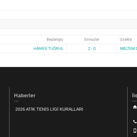
Başlangıç
Sonuçlar
Uzakta
HANİFE TUĞRUL
2 - 0
MELTEM 
Haberler
İl
2026 ATİK TENİS LİGİ KURALLARI