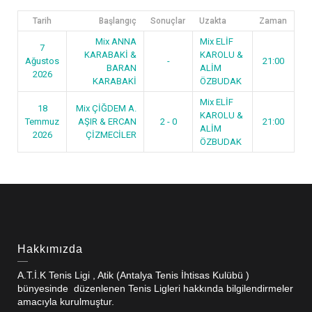
Tarih
Başlangıç
Sonuçlar
Uzakta
Zaman
Mix ANNA
Mix ELİF
7
KARABAKİ &
KAROLU &
Ağustos
-
21:00
BARAN
ALİM
2026
KARABAKİ
ÖZBUDAK
Mix ELİF
18
Mix ÇİĞDEM A.
KAROLU &
Temmuz
AŞIR & ERCAN
2 - 0
21:00
ALİM
2026
ÇİZMECİLER
ÖZBUDAK
Hakkımızda
A.T.İ.K Tenis Ligi , Atik (Antalya Tenis İhtisas Kulübü )
bünyesinde düzenlenen Tenis Ligleri hakkında bilgilendirmeler
amacıyla kurulmuştur.