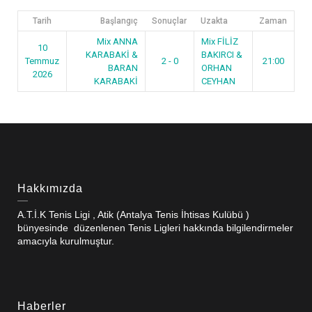
Tarih
Başlangıç
Sonuçlar
Uzakta
Zaman
Mix ANNA
Mix FİLİZ
10
KARABAKİ &
BAKIRCI &
Temmuz
2 - 0
21:00
BARAN
ORHAN
2026
KARABAKİ
CEYHAN
Hakkımızda
A.T.İ.K Tenis Ligi , Atik (Antalya Tenis İhtisas Kulübü )
bünyesinde düzenlenen Tenis Ligleri hakkında bilgilendirmeler
amacıyla kurulmuştur.
Haberler