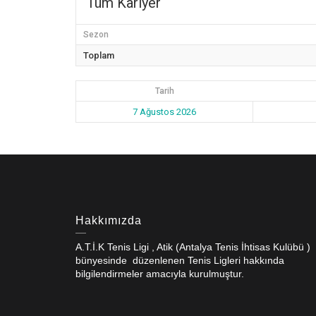
Tüm Kariyer
Sezon
Toplam
Tarih
7 Ağustos 2026
Hakkımızda
A.T.İ.K Tenis Ligi , Atik (Antalya Tenis İhtisas Kulübü )
bünyesinde düzenlenen Tenis Ligleri hakkında
bilgilendirmeler amacıyla kurulmuştur.