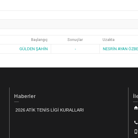
Başlangıç
Sonuçlar
Uzakta
GÜLDEN ŞAHİN
-
NESRİN AYAN ÖZB
Haberler
İl
2026 ATİK TENİS LİGİ KURALLARI