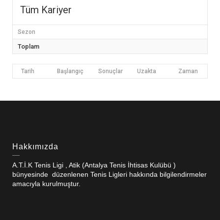
Tüm Kariyer
Sezon
Toplam
Tarih
Başlangıç
Sonuçlar
Uzakta
Zaman
Hakkımızda
A.T.İ.K Tenis Ligi , Atik (Antalya Tenis İhtisas Kulübü )
bünyesinde düzenlenen Tenis Ligleri hakkında bilgilendirmeler
amacıyla kurulmuştur.