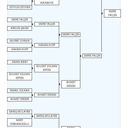
KOCABIYIK
CEYHUN CEYHAN
EMRE
YALÇİN
EMRE YALÇİN
EMRE YALÇİN
ARGUN ŞAHİN
EMRE YALÇİN
MURAT UYANIK
HAKAN KURT
HAKAN KURT
EMRE YALÇİN
SİNAN ABAY
BÜLENT VOLKAN
ERTEN
BÜLENT VOLKAN
ERTEN
AHMET
ERDEM
İSMAİL VOLKAN
AHMET ERDEM
AHMET ERDEM
BARIŞ MÜLAYİM
BARIŞ MÜLAYİM
MERT
YORGANCIOĞLU