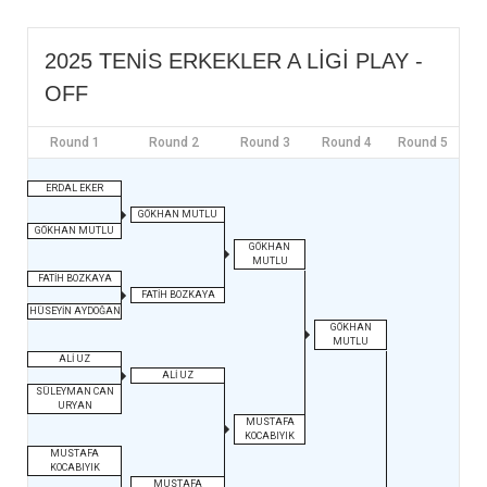
2025 TENİS ERKEKLER A LİGİ PLAY -
OFF
Round 1
Round 2
Round 3
Round 4
Round 5
ERDAL EKER
GÖKHAN MUTLU
GÖKHAN MUTLU
GÖKHAN
MUTLU
FATİH BOZKAYA
FATİH BOZKAYA
HÜSEYİN AYDOĞAN
GÖKHAN
MUTLU
ALİ UZ
ALİ UZ
SÜLEYMAN CAN
URYAN
MUSTAFA
KOCABIYIK
MUSTAFA
KOCABIYIK
MUSTAFA