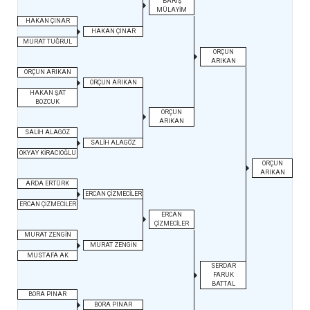
BARIŞ
MÜLAYİM
HAKAN ÇINAR
HAKAN ÇINAR
MURAT TUĞRUL
ORÇUN
ARIKAN
ORÇUN ARIKAN
ORÇUN ARIKAN
HAKAN ŞAT
BOZCUK
ORÇUN
ARIKAN
SALİH ALAGÖZ
SALİH ALAGÖZ
OKYAY KİRACIOĞLU
ORÇUN
ARIKAN
ARDA ERTÜRK
ERCAN ÇİZMECİLER
ERCAN ÇİZMECİLER
ERCAN
ÇİZMECİLER
MURAT ZENGİN
MURAT ZENGİN
MUSTAFA AK
SERDAR
FARUK
BATTAL
BORA PINAR
BORA PINAR