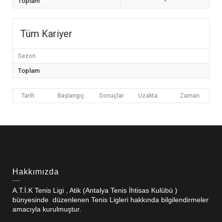
Toplam
-
Tüm Kariyer
Sezon
Toplam
Tarih
Başlangıç
Sonuçlar
Uzakta
Zaman
Hakkımızda
A.T.İ.K Tenis Ligi , Atik (Antalya Tenis İhtisas Kulübü )
bünyesinde düzenlenen Tenis Ligleri hakkında bilgilendirmeler
amacıyla kurulmuştur.