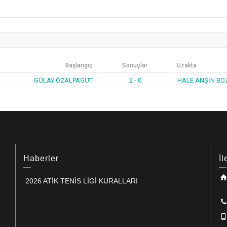
Başlangıç
Sonuçlar
Uzakta
GÜLAY ÖZALPAGUT
2 - 0
HALE ANŞİN BO
Haberler
İl
2026 ATİK TENİS LİGİ KURALLARI