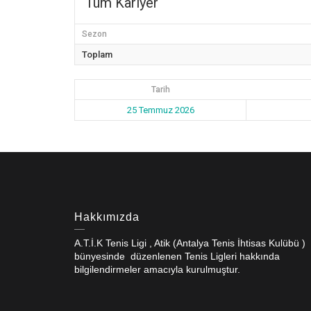
Tüm Kariyer
Sezon
Toplam
Tarih
25 Temmuz 2026
Hakkımızda
A.T.İ.K Tenis Ligi , Atik (Antalya Tenis İhtisas Kulübü )
bünyesinde düzenlenen Tenis Ligleri hakkında
bilgilendirmeler amacıyla kurulmuştur.