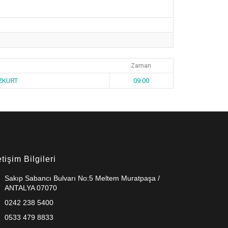
Zaman
ZKURT
09:00
etişim Bilgileri
Sakıp Sabancı Bulvarı No:5 Meltem Muratpaşa /
ANTALYA 07070
0242 238 5400
0533 479 8833