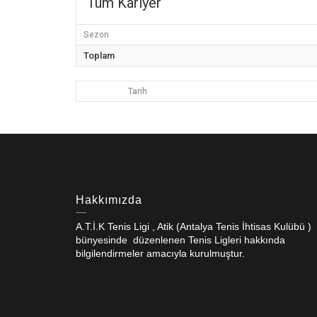
Tüm Kariyer
Sezon
Toplam
Tarih
Hakkımızda
A.T.İ.K Tenis Ligi , Atik (Antalya Tenis İhtisas Kulübü )
bünyesinde düzenlenen Tenis Ligleri hakkında
bilgilendirmeler amacıyla kurulmuştur.