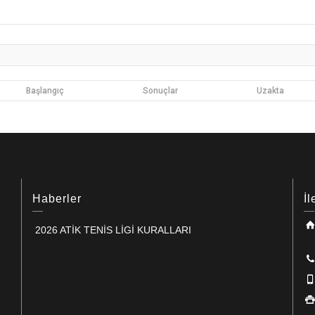
Başlangıç
Sonuçlar
Uzakta
Haberler
İl
2026 ATİK TENİS LİGİ KURALLARI